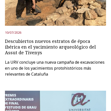
Prueba la búsqueda avanzada
Suscríbete a los boletines electrónicos de la URV
Agenda
10/07/2026
Descubiertos nuevos estratos de época
ibérica en el yacimiento arqueológico del
ESPAÑOL
CATALÀ
ENGLISH
Assut de Tivenys
La URV concluye una nueva campaña de excavaciones
en uno de los yacimientos protohistóricos más
relevantes de Cataluña