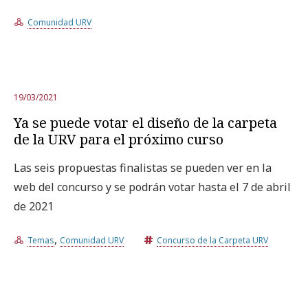
Comunidad URV
Prueba la búsqueda avanzada
Suscríbete a los boletines electrónicos de la URV
Agenda
19/03/2021
Ya se puede votar el diseño de la carpeta
de la URV para el próximo curso
ESPAÑOL
CATALÀ
ENGLISH
Las seis propuestas finalistas se pueden ver en la
web del concurso y se podrán votar hasta el 7 de abril
de 2021
,
Temas
Comunidad URV
Concurso de la Carpeta URV