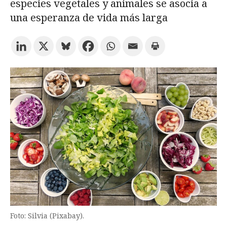
especies vegetales y animales se asocia a
una esperanza de vida más larga
Prueba la búsqueda avanzada
Suscríbete a los boletines electrónicos de la URV
Agenda
ESPAÑOL
CATALÀ
ENGLISH
Foto: Silvia (Pixabay).