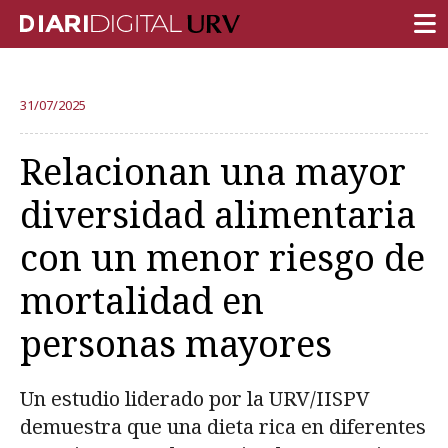
PORTADA
31/07/2025
INVESTIGACIÓN
Relacionan una mayor
DOCENCIA
diversidad alimentaria
INSTITUCIÓN
con un menor riesgo de
VIDA EN EL CAMPUS
mortalidad en
COMUNIDAD URV
personas mayores
REPORTAJES
Ámbitos universitarios
Un estudio liderado por la URV/IISPV
demuestra que una dieta rica en diferentes