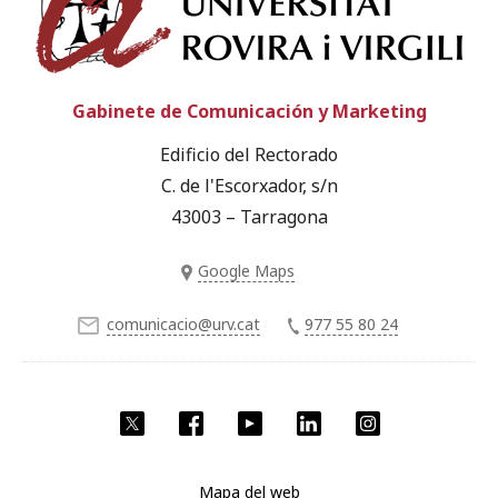
Gabinete de Comunicación y Marketing
Edificio del Rectorado
C. de l'Escorxador, s/n
43003 – Tarragona
Google Maps
comunicacio@urv.cat
977 55 80 24
Twitter
Facebook
YouTube
LinkedIn
Instagram
Mapa del web