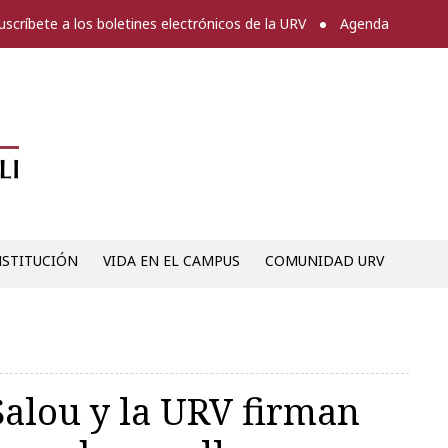
uscríbete a los boletines electrónicos de la URV
Agenda
Diari digital de la URV -
NSTITUCIÓN
VIDA EN EL CAMPUS
COMUNIDAD URV
alou y la URV firman