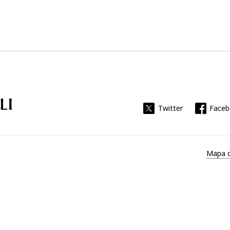
Universitat Rovira i Virgili
Twitter
Face
Mapa d