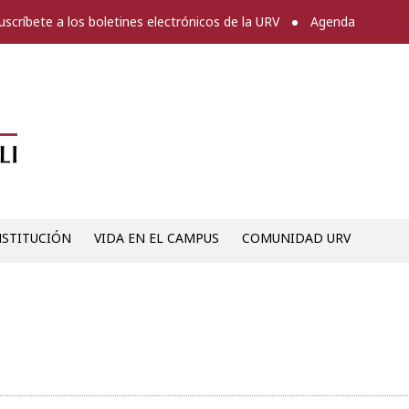
uscríbete a los boletines electrónicos de la URV
Agenda
Diari digital de la URV -
NSTITUCIÓN
VIDA EN EL CAMPUS
COMUNIDAD URV