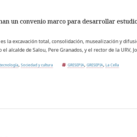
man un convenio marco para desarrollar estudios
s la excavación total, consolidación, musealización y difusi
o el alcalde de Salou, Pere Granados, y el rector de la URV, 
,
,
,
 tecnología
Sociedad y cultura
GRESEPIA
GRESEPIA
La Cella
Universitat Rovira i Virgili