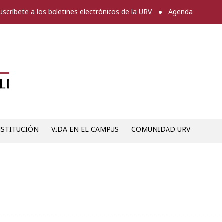
uscríbete a los boletines electrónicos de la URV
Agenda
Diari digital de la URV -
NSTITUCIÓN
VIDA EN EL CAMPUS
COMUNIDAD URV