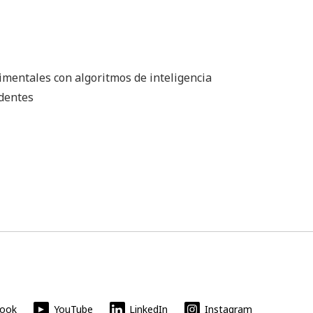
imentales con algoritmos de inteligencia
edentes
book
YouTube
LinkedIn
Instagram