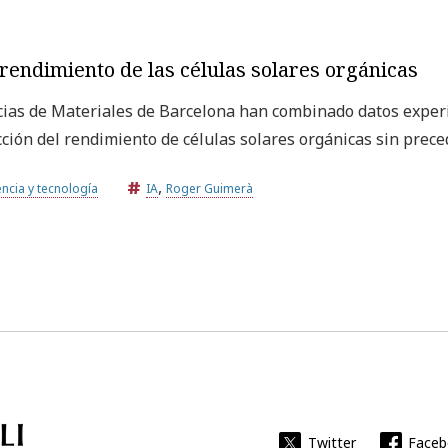
l rendimiento de las células solares orgánicas
ncias de Materiales de Barcelona han combinado datos exper
cción del rendimiento de células solares orgánicas sin prec
,
encia y tecnología
IA
Roger Guimerà
Universitat Rovira i Virgili
Twitter
Face