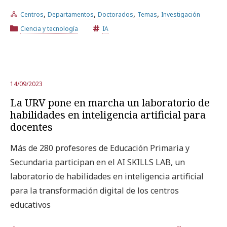
,
,
,
,
Centros
Departamentos
Doctorados
Temas
Investigación
Prueba la búsqueda avanzada
Ciencia y tecnología
IA
Suscríbete a los boletines electrónicos de la URV
Agenda
14/09/2023
La URV pone en marcha un laboratorio de
ESPAÑOL
CATALÀ
ENGLISH
habilidades en inteligencia artificial para
docentes
Más de 280 profesores de Educación Primaria y
Secundaria participan en el AI SKILLS LAB, un
laboratorio de habilidades en inteligencia artificial
para la transformación digital de los centros
educativos