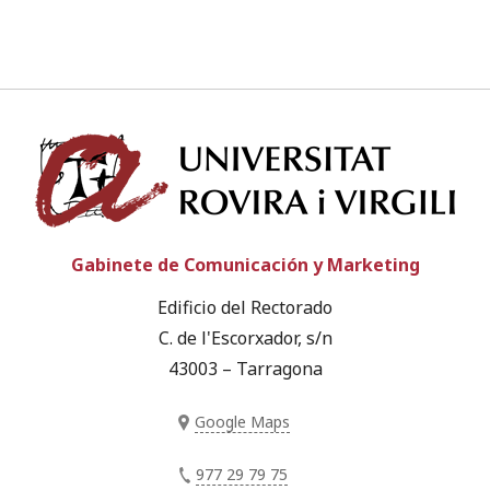
Univ
Gabinete de Comunicación y Marketing
Edificio del Rectorado
C. de l'Escorxador, s/n
43003 – Tarragona
Google Maps
977 29 79 75