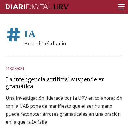
PORTADA
IA
INVESTIGACIÓN
En todo el diario
DOCENCIA
INSTITUCIÓN
11/01/2024
VIDA EN EL CAMPUS
La inteligencia artificial suspende en
COMUNIDAD URV
gramática
REPORTAJES
Una investigación liderada por la URV en colaboración
con la UAB pone de manifiesto que el ser humano
Ámbitos universitarios
puede reconocer errores gramaticales en una oración
en la que la IA falla