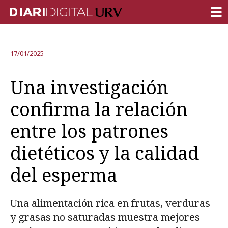
PORTADA
17/01/2025
INVESTIGACIÓN
Una investigación
DOCENCIA
confirma la relación
INSTITUCIÓN
entre los patrones
VIDA EN EL CAMPUS
dietéticos y la calidad
COMUNIDAD URV
del esperma
REPORTAJES
Ámbitos universitarios
Una alimentación rica en frutas, verduras
y grasas no saturadas muestra mejores