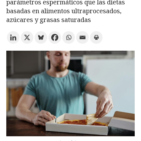
parámetros espermáticos que las dietas
basadas en alimentos ultraprocesados,
Prueba la búsqueda avanzada
azúcares y grasas saturadas
Suscríbete a los boletines electrónicos de la URV
Agenda
ESPAÑOL
CATALÀ
ENGLISH