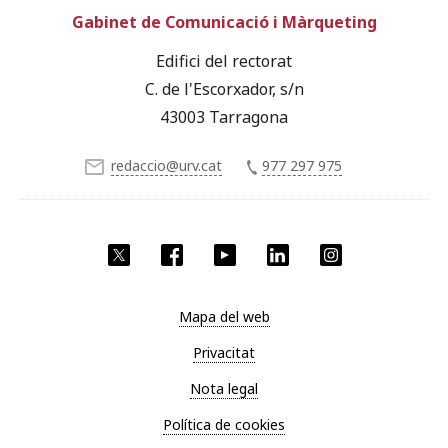
Gabinet de Comunicació i Màrqueting
Edifici del rectorat
C. de l'Escorxador, s/n
43003 Tarragona
redaccio@urv.cat
977 297 975
X
Facebook
YouTube
LinkedIn
Instagram
Mapa del web
Privacitat
Nota legal
Política de cookies