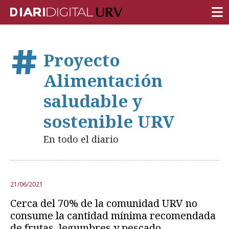
PORTADA
Proyecto
INVESTIGACIÓN
Alimentación
DOCENCIA
saludable y
INSTITUCIÓN
sostenible URV
VIDA EN EL CAMPUS
En todo el diario
COMUNIDAD URV
REPORTAJES
21/06/2021
Ámbitos universitarios
Cerca del 70% de la comunidad URV no
consume la cantidad mínima recomendada
de frutas, legumbres y pescado