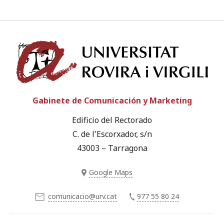
Univ
Gabinete de Comunicación y Marketing
Edificio del Rectorado
C. de l'Escorxador, s/n
43003 – Tarragona
Google Maps
comunicacio@urv.cat
977 55 80 24