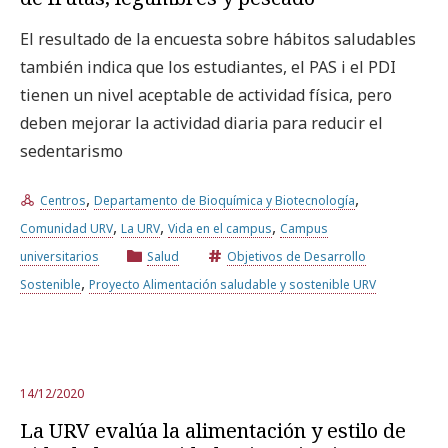
El resultado de la encuesta sobre hábitos saludables
Prueba la búsqueda avanzada
también indica que los estudiantes, el PAS i el PDI
tienen un nivel aceptable de actividad física, pero
deben mejorar la actividad diaria para reducir el
Suscríbete a los boletines electrónicos de la URV
Agenda
sedentarismo
,
,
ESPAÑOL
CATALÀ
ENGLISH
Centros
Departamento de Bioquímica y Biotecnología
,
,
,
Comunidad URV
La URV
Vida en el campus
Campus
universitarios
Salud
Objetivos de Desarrollo
,
Sostenible
Proyecto Alimentación saludable y sostenible URV
14/12/2020
La URV evalúa la alimentación y estilo de