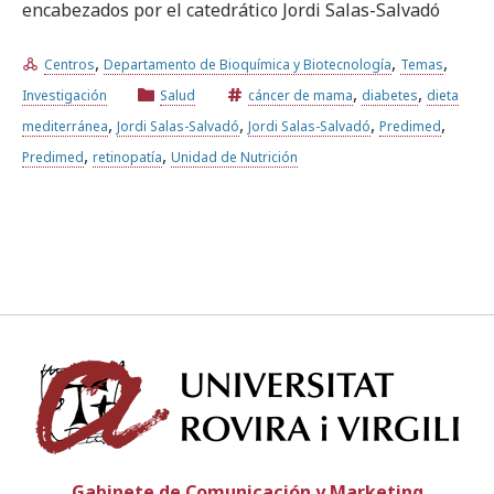
encabezados por el catedrático Jordi Salas-Salvadó
,
,
,
Centros
Departamento de Bioquímica y Biotecnología
Temas
,
,
Investigación
Salud
cáncer de mama
diabetes
dieta
,
,
,
,
mediterránea
Jordi Salas-Salvadó
Jordi Salas-Salvadó
Predimed
,
,
Predimed
retinopatía
Unidad de Nutrición
Univ
Gabinete de Comunicación y Marketing