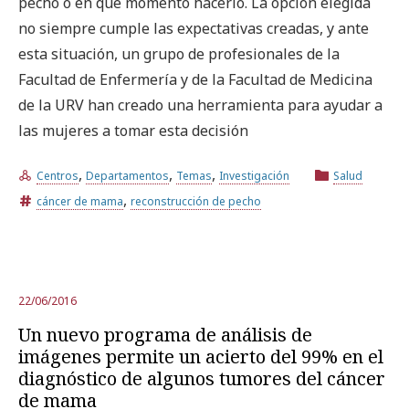
pecho o en qué momento hacerlo. La opción elegida
no siempre cumple las expectativas creadas, y ante
Prueba la búsqueda avanzada
esta situación, un grupo de profesionales de la
Facultad de Enfermería y de la Facultad de Medicina
de la URV han creado una herramienta para ayudar a
Suscríbete a los boletines electrónicos de la URV
Agenda
las mujeres a tomar esta decisión
,
,
,
Centros
Departamentos
Temas
Investigación
Salud
ESPAÑOL
CATALÀ
ENGLISH
,
cáncer de mama
reconstrucción de pecho
22/06/2016
Un nuevo programa de análisis de
imágenes permite un acierto del 99% en el
diagnóstico de algunos tumores del cáncer
de mama