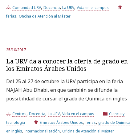
,
,
,
Comunidad URV
Docencia
La URV
Vida en el campus
,
ferias
Oficina de Atención al Máster
Prueba la búsqueda avanzada
Suscríbete a los boletines electrónicos de la URV
Agenda
25/10/2017
La URV da a conocer la oferta de grado en
ESPAÑOL
CATALÀ
ENGLISH
los Emiratos Árabes Unidos
Del 25 al 27 de octubre la URV participa en la feria
NAJAH Abu Dhabi, en que también se difunde la
possibilidad de cursar el grado de Química en inglés
,
,
,
Centros
Docencia
La URV
Vida en el campus
Ciencia y
,
,
tecnología
Emiratos Árabes Unidos
ferias
grado de Química
,
,
en inglés
internacionalización
Oficina de Atención al Máster