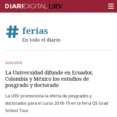
PORTADA
ferias
INVESTIGACIÓN
En todo el diario
DOCENCIA
INSTITUCIÓN
02/02/2018
VIDA EN EL CAMPUS
La Universidad difunde en Ecuador,
COMUNIDAD URV
Colombia y México los estudios de
posgrado y doctorado
REPORTAJES
La URV promociona la oferta de posgrados y
Ámbitos universitarios
doctorados para el curso 2018-19 en la feria QS Grad
School Tour