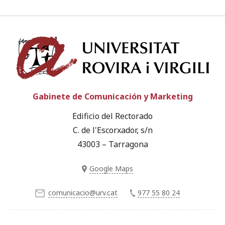
Univ
Gabinete de Comunicación y Marketing
Edificio del Rectorado
C. de l'Escorxador, s/n
43003 – Tarragona
Google Maps
comunicacio@urv.cat
977 55 80 24