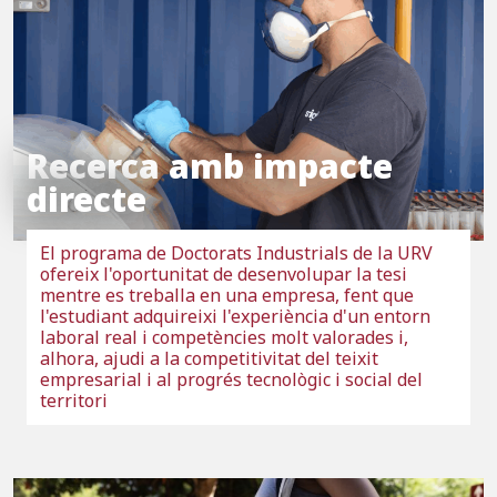
Recerca amb impacte
directe
El programa de Doctorats Industrials de la URV
ofereix l'oportunitat de desenvolupar la tesi
mentre es treballa en una empresa, fent que
l'estudiant adquireixi l'experiència d'un entorn
laboral real i competències molt valorades i,
alhora, ajudi a la competitivitat del teixit
empresarial i al progrés tecnològic i social del
territori