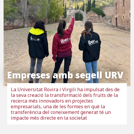
Empreses amb segell URV
La Universitat Rovira i Virgili ha impulsat des de
la seva creació la transformació dels fruits de la
recerca més innovadors en projectes
empresarials, una de les formes en què la
transferència del coneixement generat té un
impacte més directe en la societat