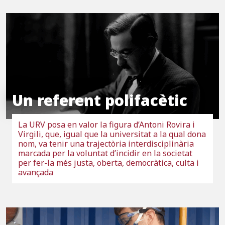
Un referent polifacètic
La URV posa en valor la figura d’Antoni Rovira i
Virgili, que, igual que la universitat a la qual dona
nom, va tenir una trajectòria interdisciplinària
marcada per la voluntat d’incidir en la societat
per fer-la més justa, oberta, democràtica, culta i
avançada