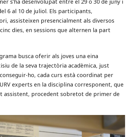
mer s’ha desenvolupat entre el 29 o 30 de juny i
el 6 al 10 de juliol. Els participants,
ori, assisteixen presencialment als diversos
inc dies, en sessions que alternen la part
ograma busca oferir als joves una eina
siu de la seva trajectòria acadèmica, just
 aconseguir-ho, cada curs està coordinat per
 URV experts en la disciplina corresponent, que
nat assistent, procedent sobretot de primer de