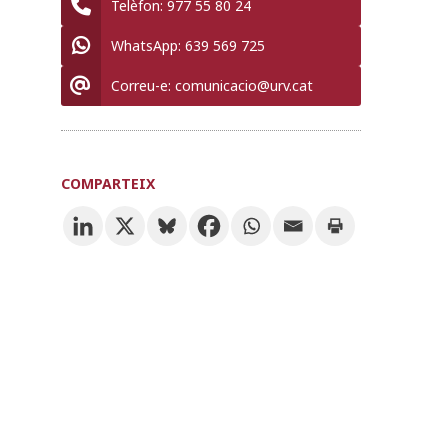
Telèfon:
977 55 80 24
WhatsApp:
639 569 725
Correu-e:
comunicacio@urv.cat
COMPARTEIX