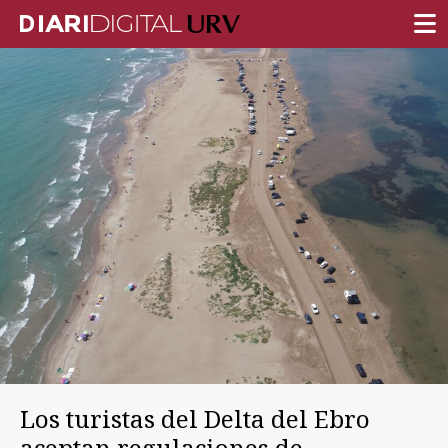
PORTADA
INVESTIGACIÓN
DOCENCIA
INSTITUCIÓN
VIDA EN EL CAMPUS
COMUNIDAD URV
REPORTAJES
Ámbitos universitarios
Los turistas del Delta del Ebro
aceptan regulaciones de