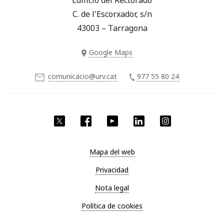
Edificio del Rectorado
C. de l'Escorxador, s/n
43003 – Tarragona
Google Maps
comunicacio@urv.cat
977 55 80 24
Twitter
Facebook
YouTube
LinkedIn
Instagram
Mapa del web
Privacidad
Nota legal
Política de cookies