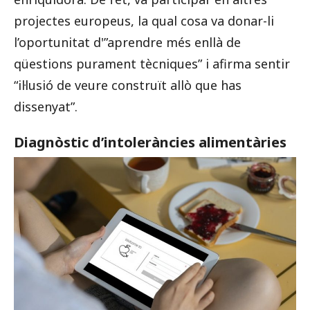
projectes europeus, la qual cosa va donar-li
l’oportunitat d'”aprendre més enllà de
qüestions purament tècniques” i afirma sentir
“il·lusió de veure construït allò que has
dissenyat”.
Diagnòstic d’intoleràncies alimentàries