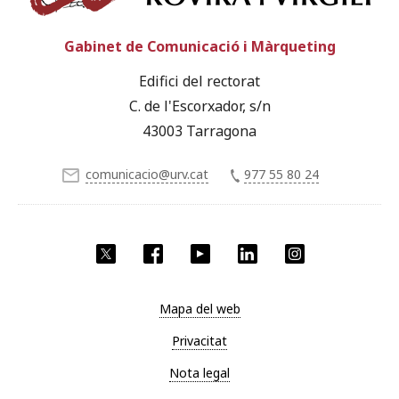
Gabinet de Comunicació i Màrqueting
Edifici del rectorat
C. de l'Escorxador, s/n
43003 Tarragona
comunicacio@urv.cat
977 55 80 24
X
Facebook
YouTube
LinkedIn
Instagram
Mapa del web
Privacitat
Nota legal