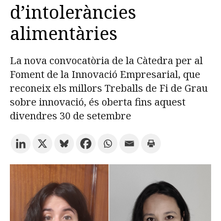
d’intoleràncies
alimentàries
Prova la cerca avançada
La nova convocatòria de la Càtedra per al
Subscriu-te als butlletins de la URV
Agenda
Foment de la Innovació Empresarial, que
reconeix els millors Treballs de Fi de Grau
CATALÀ
ESPAÑOL
ENGLISH
sobre innovació, és oberta fins aquest
divendres 30 de setembre