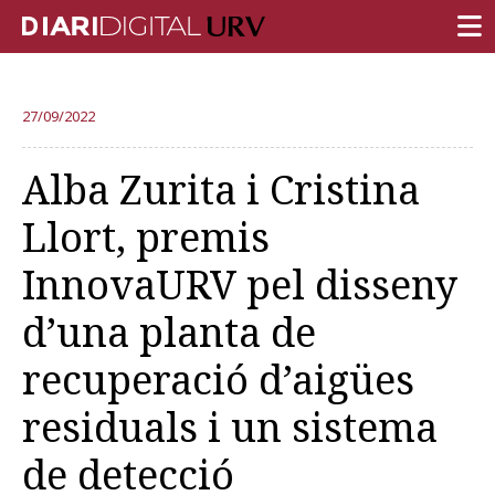
PORTADA
27/09/2022
RECERCA
Alba Zurita i Cristina
DOCÈNCIA
Llort, premis
INSTITUCIÓ
InnovaURV pel disseny
VIDA AL CAMPUS
d’una planta de
COMUNITAT URV
recuperació d’aigües
REPORTATGES
Més categories
residuals i un sistema
de detecció