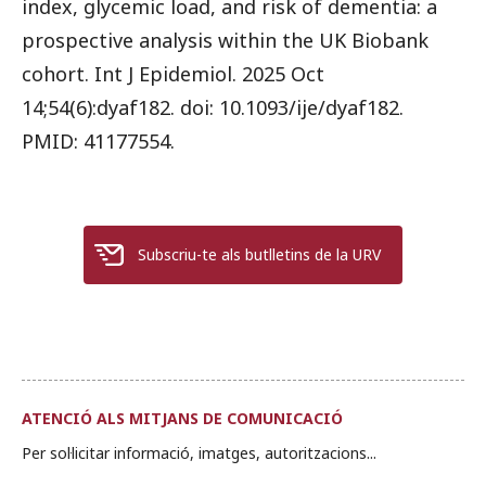
index, glycemic load, and risk of dementia: a
prospective analysis within the UK Biobank
cohort. Int J Epidemiol. 2025 Oct
14;54(6):dyaf182. doi: 10.1093/ije/dyaf182.
PMID: 41177554.
Subscriu-te als butlletins de la URV
ATENCIÓ ALS MITJANS DE COMUNICACIÓ
Per sol·licitar informació, imatges, autoritzacions...