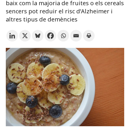
baix com la majoria de fruites o els cereals
sencers pot reduir el risc d’Alzheimer i
Subscriu-te als butlletins de la URV
Agenda
altres tipus de demències
CATALÀ
ESPAÑOL
ENGLISH