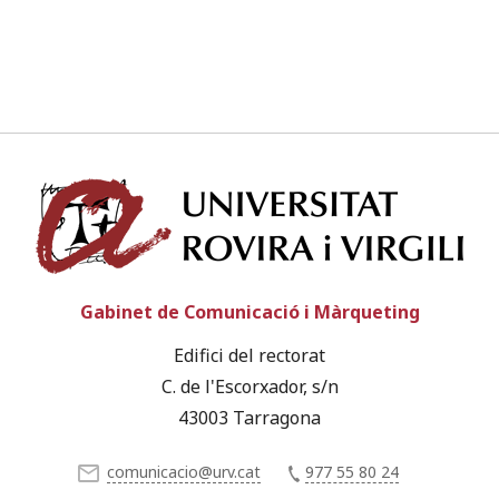
Univ
Gabinet de Comunicació i Màrqueting
Edifici del rectorat
C. de l'Escorxador, s/n
43003 Tarragona
comunicacio@urv.cat
977 55 80 24