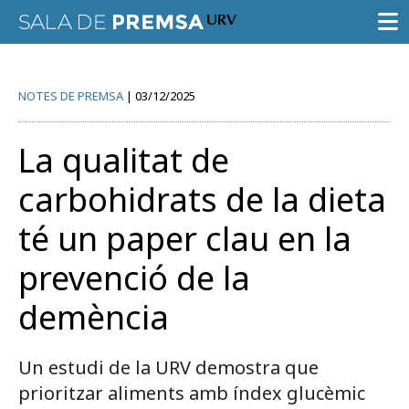
SALA DE PREMSA
NOTES DE PREMSA
03/12/2025
CONVOCATÒRIES
La qualitat de
NOTES DE PREMSA
carbohidrats de la dieta
GALERIA D’IMATGES
té un paper clau en la
GUIA D’ESPECIALISTES
prevenció de la
AGENDA URV
demència
Un estudi de la URV demostra que
prioritzar aliments amb índex glucèmic
Prova la cerca avançada