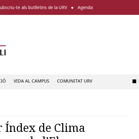
ubscriu-te als butlletins de la URV
Agenda
Diari digital de la URV -
CIÓ
VIDA AL CAMPUS
COMUNITAT URV
r Índex de Clima