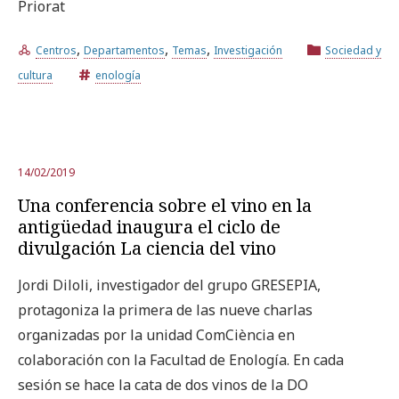
Priorat
,
,
,
Prueba la búsqueda avanzada
Centros
Departamentos
Temas
Investigación
Sociedad y
cultura
enología
Suscríbete a los boletines electrónicos de la URV
Agenda
14/02/2019
ESPAÑOL
CATALÀ
ENGLISH
Una conferencia sobre el vino en la
antigüedad inaugura el ciclo de
divulgación La ciencia del vino
Jordi Diloli, investigador del grupo GRESEPIA,
protagoniza la primera de las nueve charlas
organizadas por la unidad ComCiència en
colaboración con la Facultad de Enología. En cada
sesión se hace la cata de dos vinos de la DO