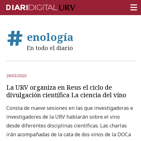
PORTADA
enología
INVESTIGACIÓN
En todo el diario
DOCENCIA
INSTITUCIÓN
26/02/2020
VIDA EN EL CAMPUS
La URV organiza en Reus el ciclo de
COMUNIDAD URV
divulgación científica La ciencia del vino
REPORTAJES
Consta de nueve sesiones en las que investigadoras e
investigadores de la URV hablarán sobre el vino
Ámbitos universitarios
desde diferentes disciplinas científicas. Las charlas
irán acompañadas de la cata de dos vinos de la DOCa