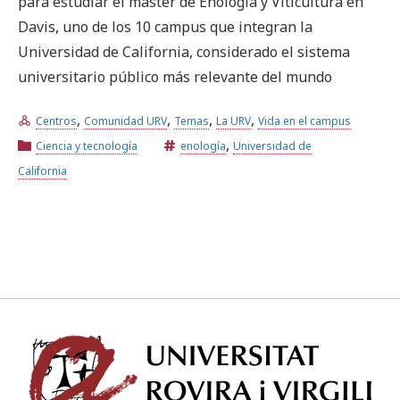
para estudiar el máster de Enología y Viticultura en
Davis, uno de los 10 campus que integran la
Universidad de California, considerado el sistema
universitario público más relevante del mundo
,
,
,
,
Centros
Comunidad URV
Temas
La URV
Vida en el campus
,
Ciencia y tecnología
enología
Universidad de
California
Univ