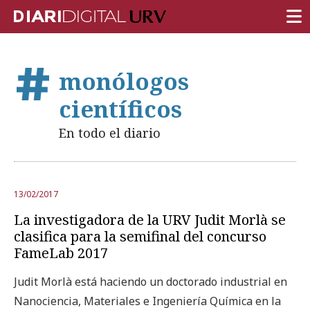
PORTADA
monólogos
INVESTIGACIÓN
científicos
DOCENCIA
En todo el diario
INSTITUCIÓN
VIDA EN EL CAMPUS
13/02/2017
COMUNIDAD URV
La investigadora de la URV Judit Morlà se
REPORTAJES
clasifica para la semifinal del concurso
FameLab 2017
Ámbitos universitarios
Judit Morlà está haciendo un doctorado industrial en
Nanociencia, Materiales e Ingeniería Química en la