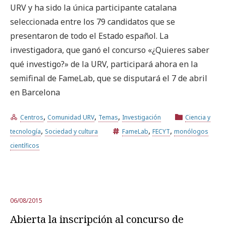
URV y ha sido la única participante catalana
seleccionada entre los 79 candidatos que se
Prueba la búsqueda avanzada
presentaron de todo el Estado español. La
investigadora, que ganó el concurso «¿Quieres saber
qué investigo?» de la URV, participará ahora en la
Suscríbete a los boletines electrónicos de la URV
Agenda
semifinal de FameLab, que se disputará el 7 de abril
en Barcelona
ESPAÑOL
CATALÀ
ENGLISH
,
,
,
Centros
Comunidad URV
Temas
Investigación
Ciencia y
,
,
,
tecnología
Sociedad y cultura
FameLab
FECYT
monólogos
científicos
06/08/2015
Abierta la inscripción al concurso de