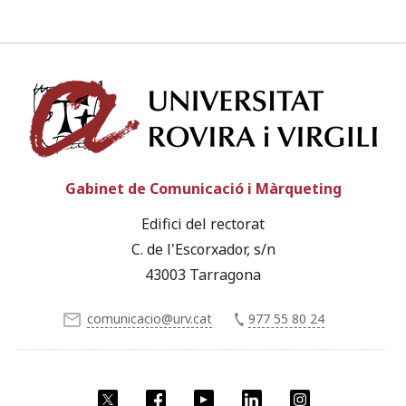
Univ
Gabinet de Comunicació i Màrqueting
Edifici del rectorat
C. de l'Escorxador, s/n
43003 Tarragona
comunicacio@urv.cat
977 55 80 24
X
Facebook
YouTube
LinkedIn
Instagram