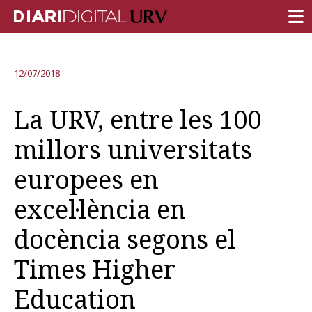
PORTADA
12/07/2018
RECERCA
La URV, entre les 100
DOCÈNCIA
millors universitats
INSTITUCIÓ
europees en
VIDA AL CAMPUS
excel·lència en
COMUNITAT URV
docència segons el
REPORTATGES
Més categories
Times Higher
Education