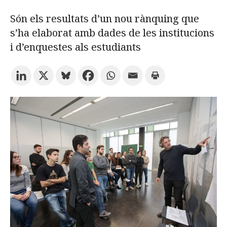
Són els resultats d’un nou rànquing que
Prova la cerca avançada
s’ha elaborat amb dades de les institucions
i d’enquestes als estudiants
Subscriu-te als butlletins de la URV
Agenda
CATALÀ
ESPAÑOL
ENGLISH