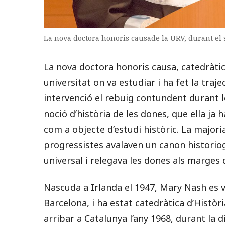
La nova doctora honoris causade la URV, durant el 
La nova doctora honoris causa, catedràtic
universitat on va estudiar i ha fet la tra
intervenció el rebuig contundent durant l
noció d’història de les dones, que ella ja h
com a objecte d’estudi històric. La majoria
progressistes avalaven un canon historio
universal i relegava les dones als marges d
Nascuda a Irlanda el 1947, Mary Nash es va
Barcelona, i ha estat catedràtica d’Histò
arribar a Catalunya l’any 1968, durant la 