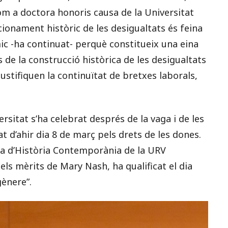
com a doctora honoris causa de la Universitat
uncionament històric de les desigualtats és feina
mic -ha continuat- perquè constitueix una eina
s de la construcció històrica de les desigualtats
ustifiquen la continuïtat de bretxes laborals,
ersitat s’ha celebrat després de la vaga i de les
at d’ahir dia 8 de març pels drets de les dones.
ica d’Història Contemporània de la URV
ls mèrits de Mary Nash, ha qualificat el dia
gènere”.