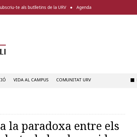
ubscriu-te als butlletins de la URV
Agenda
Diari digital de la URV -
CIÓ
VIDA AL CAMPUS
COMUNITAT URV
 la paradoxa entre els