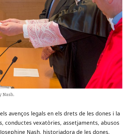
y Nash.
s avenços legals en els drets de les dones i la
es, conductes vexatòries, assetjaments, abusos
y Josephine Nash, historiadora de les dones,