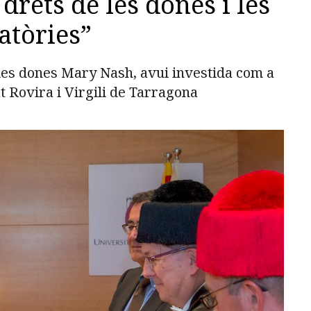
drets de les dones i les
atòries”
 les dones Mary Nash, avui investida com a
t Rovira i Virgili de Tarragona