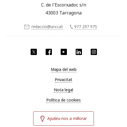
C. de l'Escorxador, s/n
43003 Tarragona
redaccio@urv.cat
977 297 975
X
Facebook
YouTube
LinkedIn
Instagram
Mapa del web
Privacitat
Nota legal
Política de cookies
Ajudeu-nos a millorar