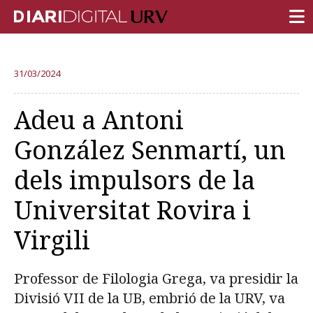
PORTADA
31/03/2024
RECERCA
Adeu a Antoni
DOCÈNCIA
González Senmartí, un
INSTITUCIÓ
dels impulsors de la
VIDA AL CAMPUS
Universitat Rovira i
COMUNITAT URV
Virgili
REPORTATGES
Més categories
Professor de Filologia Grega, va presidir la
Divisió VII de la UB, embrió de la URV, va