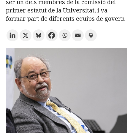
ser un dels membres de la comissió del
primer estatut de la Universitat, i va
Prova la cerca avançada
formar part de diferents equips de govern
Subscriu-te als butlletins de la URV
Agenda
CATALÀ
ESPAÑOL
ENGLISH