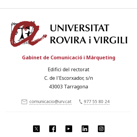
Univ
Gabinet de Comunicació i Màrqueting
Edifici del rectorat
C. de l'Escorxador, s/n
43003 Tarragona
comunicacio@urv.cat
977 55 80 24
X
Facebook
YouTube
LinkedIn
Instagram