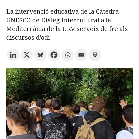
La intervenció educativa de la Càtedra
Prova la cerca avançada
UNESCO de Diàleg Intercultural a la
Mediterrània de la URV serveix de fre als
discursos d'odi
Subscriu-te als butlletins de la URV
Agenda
CATALÀ
ESPAÑOL
ENGLISH