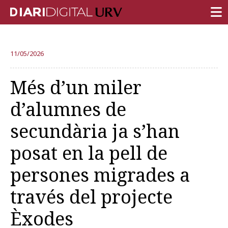
PORTADA
11/05/2026
RECERCA
Més d’un miler
DOCÈNCIA
d’alumnes de
INSTITUCIÓ
secundària ja s’han
VIDA AL CAMPUS
posat en la pell de
COMUNITAT URV
persones migrades a
REPORTATGES
Més categories
través del projecte
Èxodes