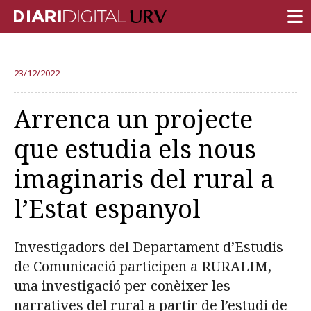
PORTADA
23/12/2022
RECERCA
Arrenca un projecte
DOCÈNCIA
que estudia els nous
INSTITUCIÓ
imaginaris del rural a
VIDA AL CAMPUS
l’Estat espanyol
COMUNITAT URV
REPORTATGES
Investigadors del Departament d’Estudis
Més categories
de Comunicació participen a RURALIM,
una investigació per conèixer les
narratives del rural a partir de l’estudi de