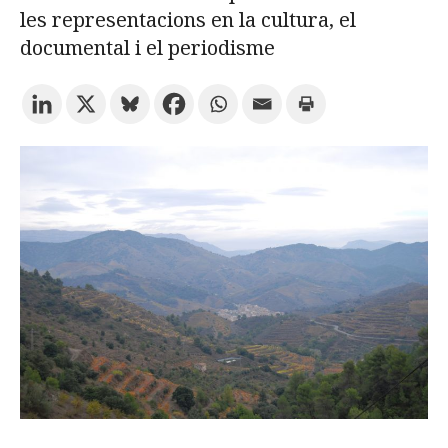
les representacions en la cultura, el
documental i el periodisme
Prova la cerca avançada
Subscriu-te als butlletins de la URV
Agenda
CATALÀ
ESPAÑOL
ENGLISH