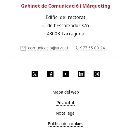
Gabinet de Comunicació i Màrqueting
Edifici del rectorat
C. de l'Escorxador, s/n
43003 Tarragona
comunicacio@urv.cat
977 55 80 24
X
Facebook
YouTube
LinkedIn
Instagram
Mapa del web
Privacitat
Nota legal
Política de cookies