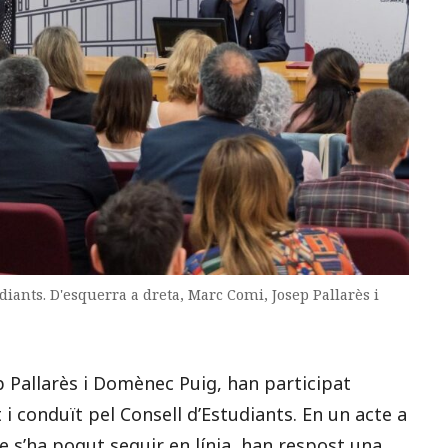
iants. D'esquerra a dreta, Marc Comi, Josep Pallarès i
p Pallarès i Domènec Puig, han participat
i conduït pel Consell d’Estudiants. En un acte a
e s’ha pogut seguir en línia, han respost una