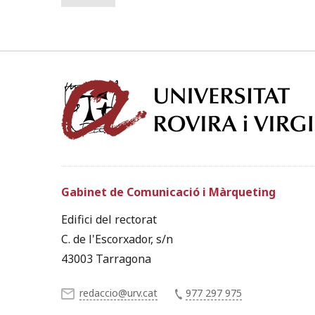
Gabinet de Comunicació i Màrqueting
Edifici del rectorat
C. de l'Escorxador, s/n
43003 Tarragona
redaccio@urv.cat
977 297 975