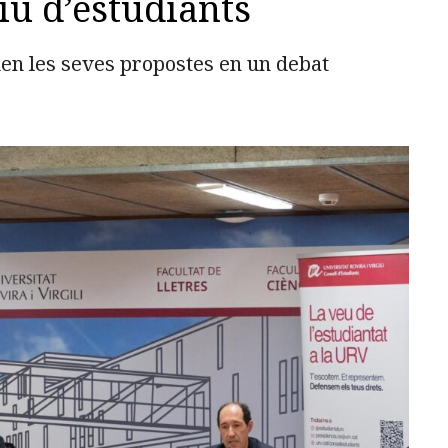
tiu d’estudiants
en les seves propostes en un debat