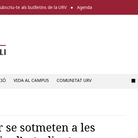
ubscriu-te als butlletins de la URV
Agenda
Diari digital de la URV -
CIÓ
VIDA AL CAMPUS
COMUNITAT URV
r se sotmeten a les