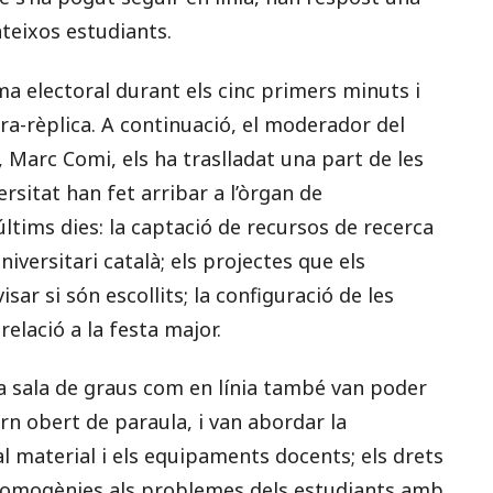
teixos estudiants.
ma electoral durant els cinc primers minuts i
ra-rèplica. A continuació, el moderador del
, Marc Comi, els ha traslladat una part de les
ersitat han fet arribar a l’òrgan de
ltims dies: la captació de recursos de recerca
niversitari català; els projectes que els
ar si són escollits; la configuració de les
elació a la festa major.
 la sala de graus com en línia també van poder
rn obert de paraula, i van abordar la
l material i els equipaments docents; els drets
s homogènies als problemes dels estudiants amb