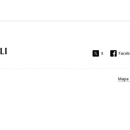
Universitat Rovira i Virgili
X
Face
Mapa 