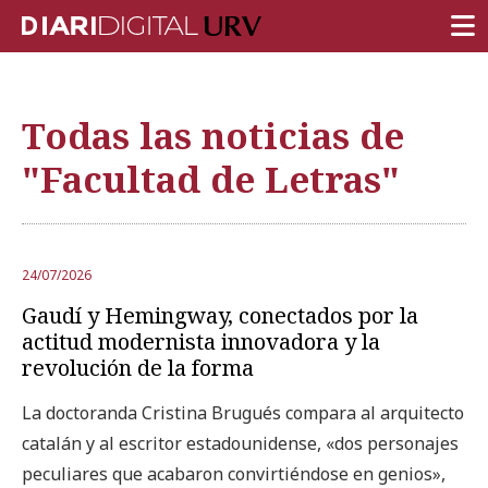
PORTADA
Todas las noticias de
INVESTIGACIÓN
"Facultad de Letras"
DOCENCIA
INSTITUCIÓN
VIDA EN EL CAMPUS
24/07/2026
Gaudí y Hemingway, conectados por la
COMUNIDAD URV
actitud modernista innovadora y la
REPORTAJES
revolución de la forma
Ámbitos universitarios
La doctoranda Cristina Brugués compara al arquitecto
catalán y al escritor estadounidense, «dos personajes
peculiares que acabaron convirtiéndose en genios»,