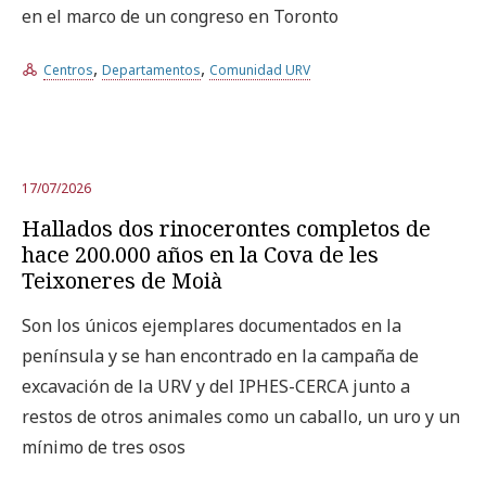
en el marco de un congreso en Toronto
Prueba la búsqueda avanzada
,
,
Centros
Departamentos
Comunidad URV
Suscríbete a los boletines electrónicos de la URV
Agenda
17/07/2026
ESPAÑOL
CATALÀ
ENGLISH
Hallados dos rinocerontes completos de
hace 200.000 años en la Cova de les
Teixoneres de Moià
Son los únicos ejemplares documentados en la
península y se han encontrado en la campaña de
excavación de la URV y del IPHES-CERCA junto a
restos de otros animales como un caballo, un uro y un
mínimo de tres osos