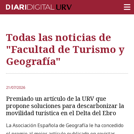
PORTADA
Todas las noticias de
INVESTIGACIÓN
"Facultad de Turismo y
DOCENCIA
Geografía"
INSTITUCIÓN
VIDA EN EL CAMPUS
COMUNIDAD URV
21/07/2026
Premiado un artículo de la URV que
REPORTAJES
propone soluciones para descarbonizar la
Ámbitos universitarios
movilidad turística en el Delta del Ebro
La Asociación Española de Geografía le ha concedido
el premio al mejor artículo publicado en revistas