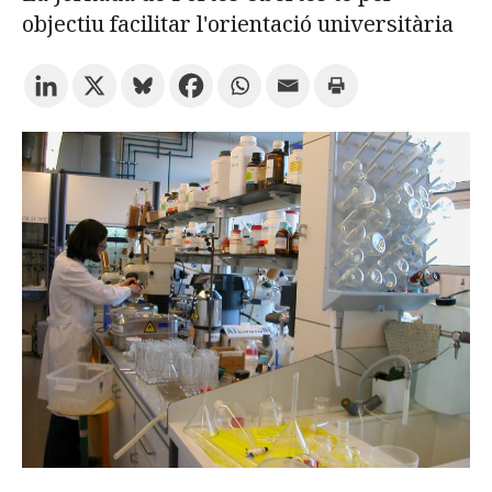
objectiu facilitar l'orientació universitària
Prova la cerca avançada
Subscriu-te als butlletins de la URV
Agenda
CATALÀ
ESPAÑOL
ENGLISH