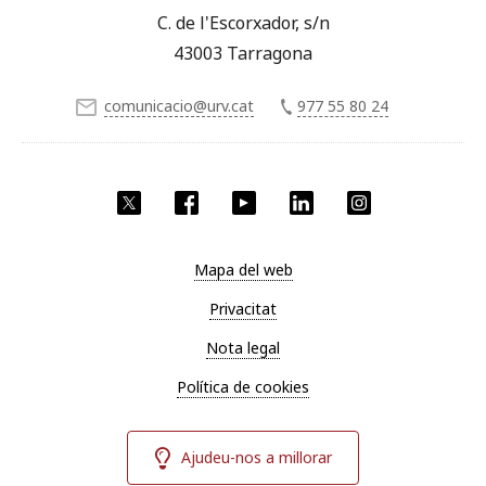
C. de l'Escorxador, s/n
43003 Tarragona
comunicacio@urv.cat
977 55 80 24
X
Facebook
YouTube
LinkedIn
Instagram
Mapa del web
Privacitat
Nota legal
Política de cookies
Ajudeu-nos a millorar