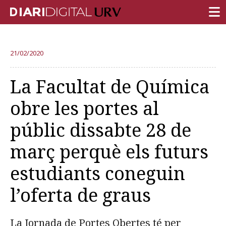
PORTADA
21/02/2020
RECERCA
La Facultat de Química
DOCÈNCIA
obre les portes al
INSTITUCIÓ
públic dissabte 28 de
VIDA AL CAMPUS
març perquè els futurs
COMUNITAT URV
estudiants coneguin
REPORTATGES
Més categories
l’oferta de graus
La Jornada de Portes Obertes té per