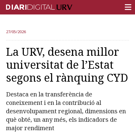
PORTADA
27/05/2026
RECERCA
La URV, desena millor
DOCÈNCIA
universitat de l’Estat
INSTITUCIÓ
segons el rànquing CYD
VIDA AL CAMPUS
COMUNITAT URV
Destaca en la transferència de
REPORTATGES
coneixement i en la contribució al
desenvolupament regional, dimensions en
Més categories
què obté, un any més, els indicadors de
major rendiment