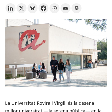
Prova la cerca avançada
Subscriu-te als butlletins de la URV
Agenda
CATALÀ
ESPAÑOL
ENGLISH
La Universitat Rovira i Virgili és la desena
millor universitat —la setena pública— en la