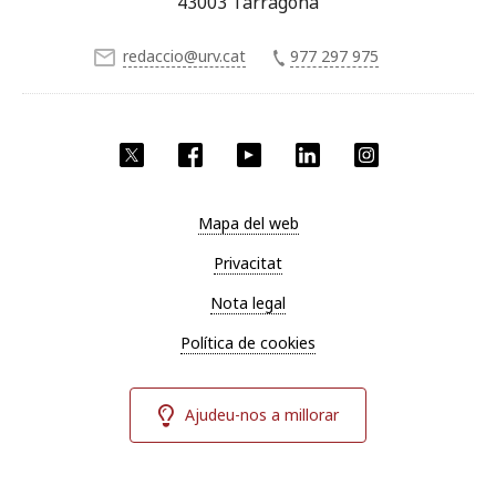
43003 Tarragona
redaccio@urv.cat
977 297 975
X
Facebook
YouTube
LinkedIn
Instagram
Mapa del web
Privacitat
Nota legal
Política de cookies
Ajudeu-nos a millorar