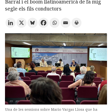
Barral i el boom llatinoamericà de fa mig
segle els fils conductors
Prova la cerca avançada
Subscriu-te als butlletins de la URV
Agenda
CATALÀ
ESPAÑOL
ENGLISH
Una de les sessions sobre Mario Vargas Llosa que ha