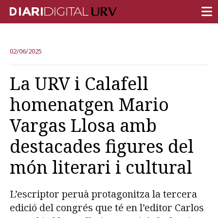
PORTADA
02/06/2025
RECERCA
La URV i Calafell
DOCÈNCIA
homenatgen Mario
INSTITUCIÓ
Vargas Llosa amb
VIDA AL CAMPUS
destacades figures del
COMUNITAT URV
món literari i cultural
REPORTATGES
Més categories
L’escriptor peruà protagonitza la tercera
edició del congrés que té en l’editor Carlos