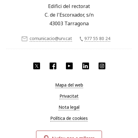
Edifici del rectorat
C. de l'Escorxador, s/n
43003 Tarragona
comunicacio@urv.cat
977 55 80 24
X
Facebook
YouTube
LinkedIn
Instagram
Mapa del web
Privacitat
Nota legal
Política de cookies