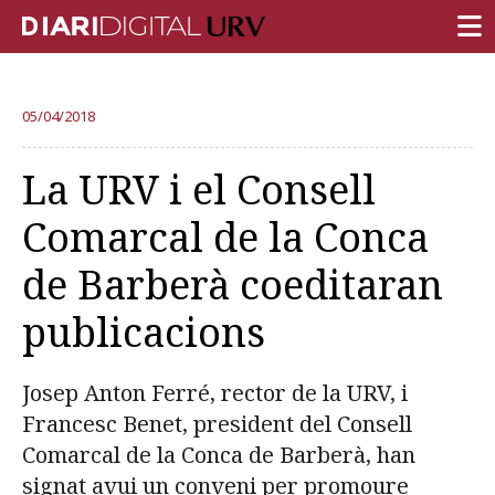
PORTADA
05/04/2018
RECERCA
La URV i el Consell
DOCÈNCIA
Comarcal de la Conca
INSTITUCIÓ
de Barberà coeditaran
VIDA AL CAMPUS
publicacions
COMUNITAT URV
REPORTATGES
Josep Anton Ferré, rector de la URV, i
Més categories
Francesc Benet, president del Consell
Comarcal de la Conca de Barberà, han
signat avui un conveni per promoure