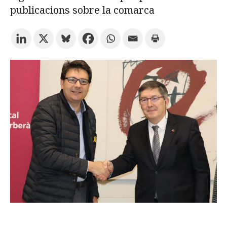
publicacions sobre la comarca
Prova la cerca avançada
Subscriu-te als butlletins de la URV
Agenda
CATALÀ
ESPAÑOL
ENGLISH