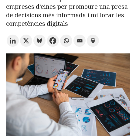
empreses d’eines per promoure una presa
de decisions més informada i millorar les
Prova la cerca avançada
competències digitals
Subscriu-te als butlletins de la URV
Agenda
CATALÀ
ESPAÑOL
ENGLISH