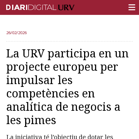
PORTADA
26/02/2026
RECERCA
La URV participa en un
DOCÈNCIA
projecte europeu per
INSTITUCIÓ
impulsar les
VIDA AL CAMPUS
competències en
COMUNITAT URV
analítica de negocis a
REPORTATGES
Més categories
les pimes
La iniciativa té l’objectiu de dotar les