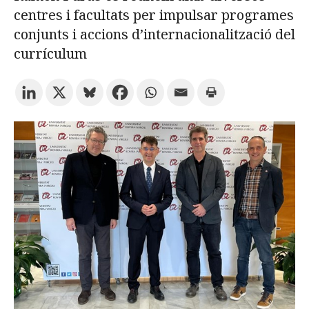
centres i facultats per impulsar programes
conjunts i accions d’internacionalització del
Prova la cerca avançada
currículum
Subscriu-te als butlletins de la URV
Agenda
CATALÀ
ESPAÑOL
ENGLISH