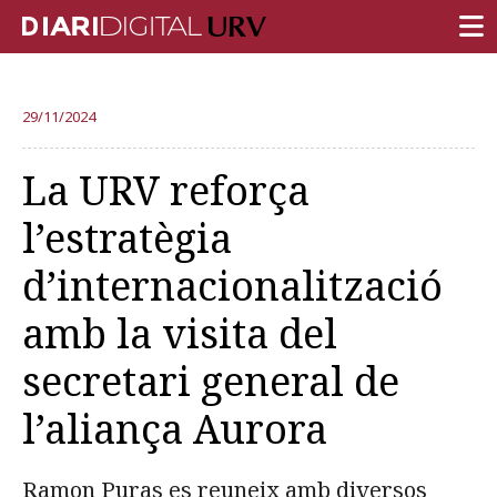
PORTADA
29/11/2024
RECERCA
La URV reforça
DOCÈNCIA
l’estratègia
INSTITUCIÓ
d’internacionalització
VIDA AL CAMPUS
amb la visita del
COMUNITAT URV
secretari general de
REPORTATGES
Més categories
l’aliança Aurora
Ramon Puras es reuneix amb diversos