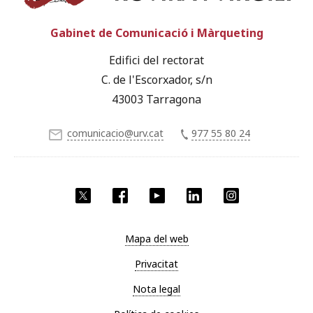
Gabinet de Comunicació i Màrqueting
Edifici del rectorat
C. de l'Escorxador, s/n
43003 Tarragona
comunicacio@urv.cat
977 55 80 24
X
Facebook
YouTube
LinkedIn
Instagram
Mapa del web
Privacitat
Nota legal