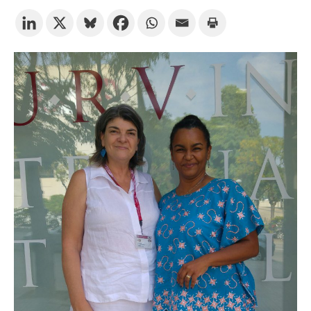
Prova la cerca avançada
Subscriu-te als butlletins de la URV
Agenda
CATALÀ
ESPAÑOL
ENGLISH