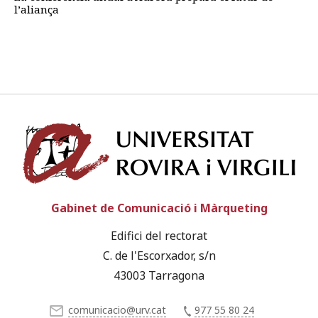
l’aliança
Univ
Gabinet de Comunicació i Màrqueting
Edifici del rectorat
C. de l'Escorxador, s/n
43003 Tarragona
comunicacio@urv.cat
977 55 80 24