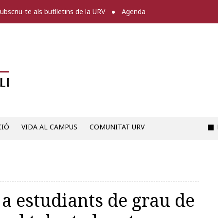
ubscriu-te als butlletins de la URV
Agenda
Diari digital de la URV -
CIÓ
VIDA AL CAMPUS
COMUNITAT URV
 a estudiants de grau de