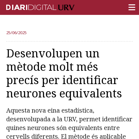
PORTADA
25/06/2025
RECERCA
Desenvolupen un
DOCÈNCIA
mètode molt més
INSTITUCIÓ
precís per identificar
VIDA AL CAMPUS
neurones equivalents
COMUNITAT URV
REPORTATGES
Aquesta nova eina estadística,
Més categories
desenvolupada a la URV, permet identificar
quines neurones són equivalents entre
cervells diferents. El mètode és aplicable