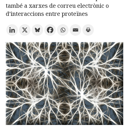
també a xarxes de correu electrònic o
d’interaccions entre proteïnes
Prova la cerca avançada
Subscriu-te als butlletins de la URV
Agenda
CATALÀ
ESPAÑOL
ENGLISH