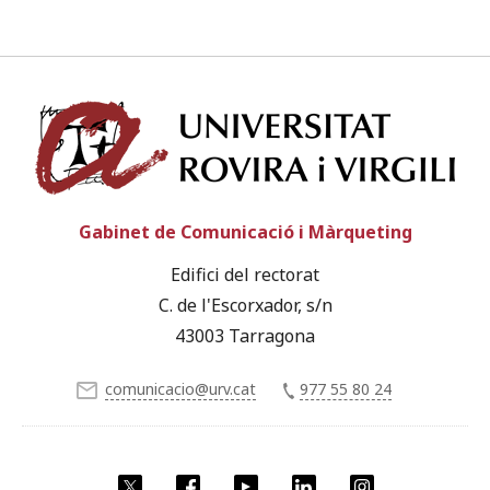
Univ
Gabinet de Comunicació i Màrqueting
Edifici del rectorat
C. de l'Escorxador, s/n
43003 Tarragona
comunicacio@urv.cat
977 55 80 24
X
Facebook
YouTube
LinkedIn
Instagram