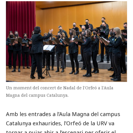
Prova la cerca avançada
Subscriu-te als butlletins de la URV
Agenda
CATALÀ
ESPAÑOL
ENGLISH
Un moment del concert de Nadal de l'Orfeó a l'Aula
Magna del campus Catalunya.
Amb les entrades a l’Aula Magna del campus
Catalunya exhaurides, l’Orfeó de la URV va
tornar a pujar ahir a l’escenari per oferir el