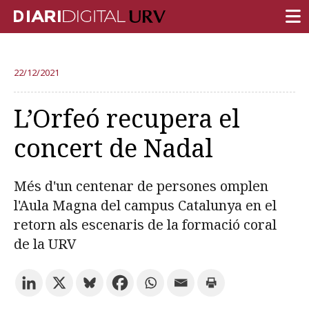
PORTADA
22/12/2021
RECERCA
L’Orfeó recupera el
DOCÈNCIA
concert de Nadal
INSTITUCIÓ
VIDA AL CAMPUS
Més d'un centenar de persones omplen
COMUNITAT URV
l'Aula Magna del campus Catalunya en el
retorn als escenaris de la formació coral
REPORTATGES
de la URV
Més categories