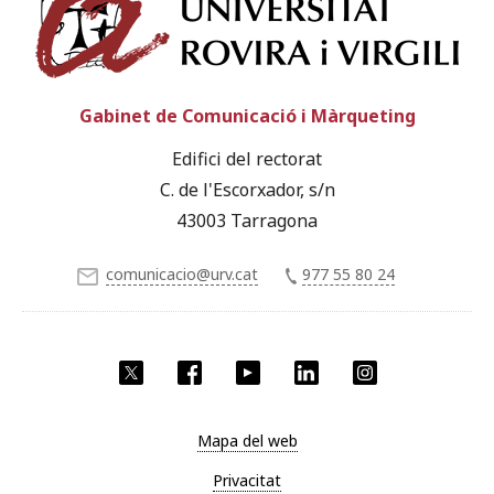
Univ
Gabinet de Comunicació i Màrqueting
Edifici del rectorat
C. de l'Escorxador, s/n
43003 Tarragona
comunicacio@urv.cat
977 55 80 24
X
Facebook
YouTube
LinkedIn
Instagram
Mapa del web
Privacitat