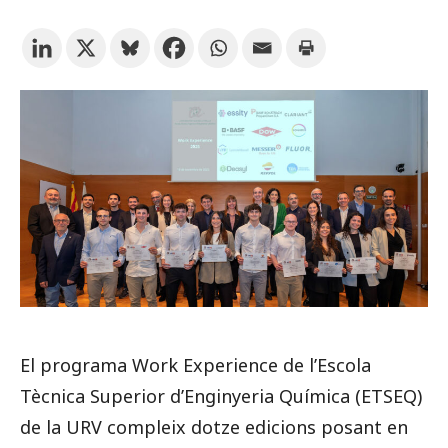
Prova la cerca avançada
Subscriu-te als butlletins de la URV
Agenda
CATALÀ
ESPAÑOL
ENGLISH
El programa Work Experience de l’Escola
Tècnica Superior d’Enginyeria Química (ETSEQ)
de la URV compleix dotze edicions posant en