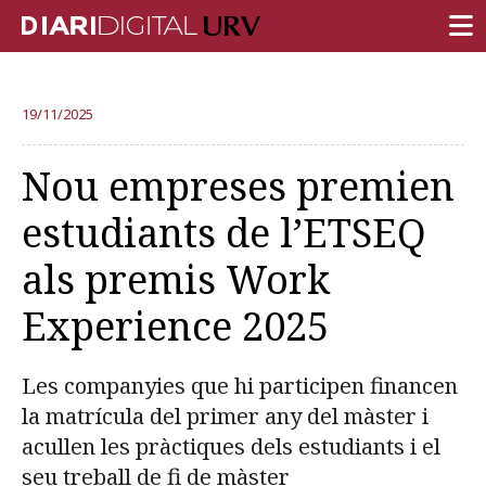
PORTADA
19/11/2025
RECERCA
Nou empreses premien
DOCÈNCIA
estudiants de l’ETSEQ
INSTITUCIÓ
als premis Work
VIDA AL CAMPUS
Experience 2025
COMUNITAT URV
REPORTATGES
Les companyies que hi participen financen
Més categories
la matrícula del primer any del màster i
acullen les pràctiques dels estudiants i el
seu treball de fi de màster