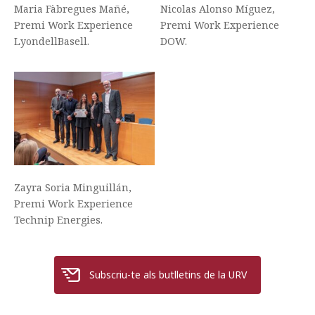
Maria Fàbregues Mañé,
Nicolas Alonso Míguez,
Premi Work Experience
Premi Work Experience
LyondellBasell.
DOW.
Zayra Soria Minguillán,
Premi Work Experience
Technip Energies.
Subscriu-te als butlletins de la URV