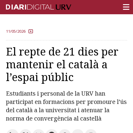
PORTADA
11/05/2026
RECERCA
El repte de 21 dies per
DOCÈNCIA
mantenir el català a
INSTITUCIÓ
l’espai públic
VIDA AL CAMPUS
COMUNITAT URV
Estudiants i personal de la URV han
REPORTATGES
participat en formacions per promoure l’ús
del català a la universitat i atenuar la
Més categories
norma de convergència al castellà