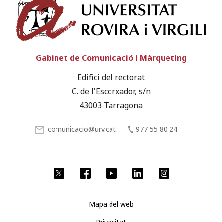
Univ
Gabinet de Comunicació i Màrqueting
Edifici del rectorat
C. de l'Escorxador, s/n
43003 Tarragona
comunicacio@urv.cat
977 55 80 24
X
Facebook
YouTube
LinkedIn
Instagram
Mapa del web
Privacitat