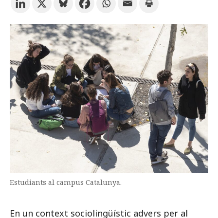
Prova la cerca avançada
Subscriu-te als butlletins de la URV
Agenda
CATALÀ
ESPAÑOL
ENGLISH
Estudiants al campus Catalunya.
En un context sociolingüístic advers per al