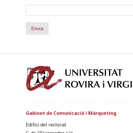
Gabinet de Comunicació i Màrqueting
Edifici del rectorat
C. de l'Escorxador, s/n