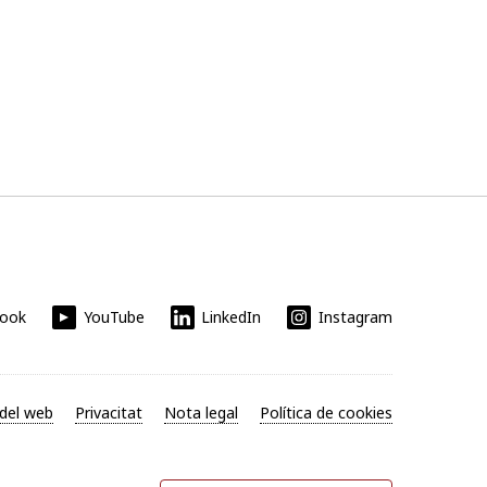
book
YouTube
LinkedIn
Instagram
del web
Privacitat
Nota legal
Política de cookies