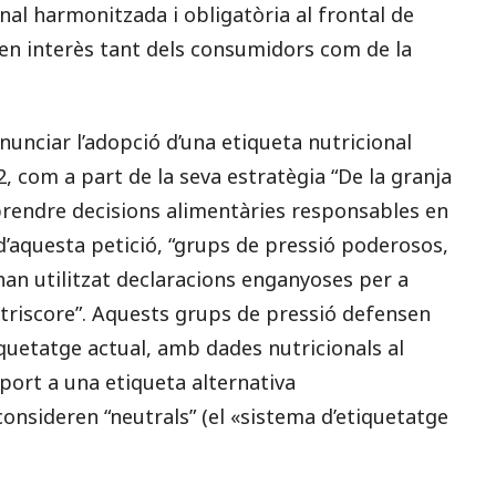
nal harmonitzada i obligatòria al frontal de
 “en interès tant dels consumidors com de la
nunciar l’adopció d’una etiqueta nutricional
2, com a part de la seva estratègia “De la granja
 prendre decisions alimentàries responsables en
 d’aquesta petició, “grups de pressió poderosos,
an utilitzat declaracions enganyoses per a
Nutriscore”. Aquests grups de pressió defensen
quetatge actual, amb dades nutricionals al
uport a una etiqueta alternativa
sideren “neutrals” (el «sistema d’etiquetatge