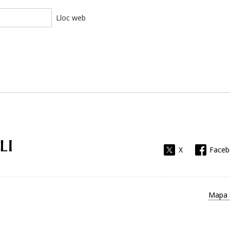
Lloc web
Universitat Rovira i Virgili
X
Face
Mapa 