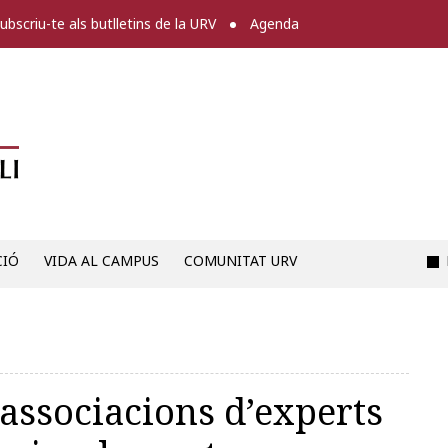
ubscriu-te als butlletins de la URV
Agenda
Diari digital de la URV -
CIÓ
VIDA AL CAMPUS
COMUNITAT URV
 associacions d’experts