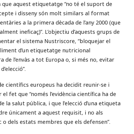
en que aquest etiquetatge “no té el suport de
ncepte i disseny són molt similars al format
entàries a la primera dècada de l’any 2000 (que
ment ineficaç)”. L’objectiu d’aquests grups de
entar el sistema Nustriscore, “bloquejar el
bliment d’un etiquetatge nutricional
 de l’envàs a tot Europa o, si més no, evitar
d’elecció”.
 científics europeus ha decidit reunir-se i
 el fet que “només l’evidència científica ha de
e la salut pública, i que l’elecció d’una etiqueta
re únicament a aquest requisit, i no als
c o dels estats membres que els defensen”.