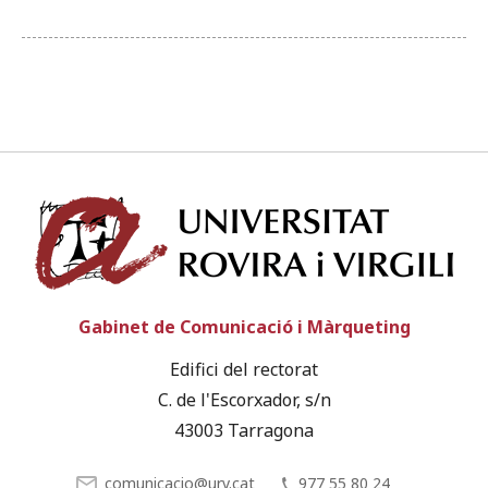
Univ
Gabinet de Comunicació i Màrqueting
Edifici del rectorat
C. de l'Escorxador, s/n
43003 Tarragona
comunicacio@urv.cat
977 55 80 24