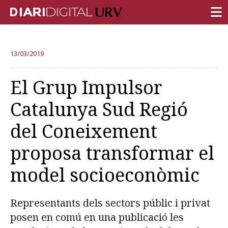
PORTADA
13/03/2019
RECERCA
El Grup Impulsor
DOCÈNCIA
Catalunya Sud Regió
INSTITUCIÓ
del Coneixement
VIDA AL CAMPUS
proposa transformar el
COMUNITAT URV
model socioeconòmic
REPORTATGES
Més categories
Representants dels sectors públic i privat
posen en comú en una publicació les