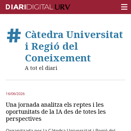
PORTADA
Càtedra Universitat
RECERCA
i Regió del
DOCÈNCIA
Coneixement
INSTITUCIÓ
A tot el diari
VIDA AL CAMPUS
COMUNITAT URV
16/06/2026
REPORTATGES
Una jornada analitza els reptes i les
Més categories
oportunitats de la IA des de totes les
perspectives
Organitzada per la Càtedra Universitat i Regió del