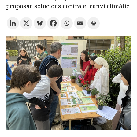
proposar solucions contra el canvi climàtic
Prova la cerca avançada
Subscriu-te als butlletins de la URV
Agenda
CATALÀ
ESPAÑOL
ENGLISH