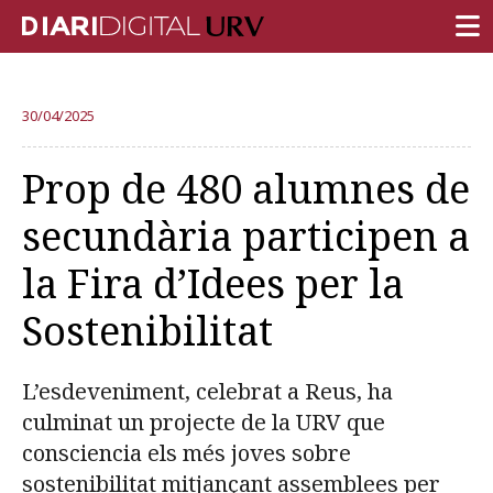
PORTADA
30/04/2025
RECERCA
Prop de 480 alumnes de
DOCÈNCIA
secundària participen a
INSTITUCIÓ
la Fira d’Idees per la
VIDA AL CAMPUS
Sostenibilitat
COMUNITAT URV
REPORTATGES
L’esdeveniment, celebrat a Reus, ha
Més categories
culminat un projecte de la URV que
consciencia els més joves sobre
sostenibilitat mitjançant assemblees per