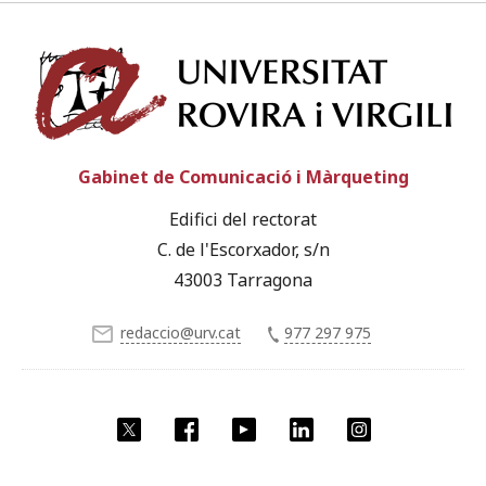
Univ
Gabinet de Comunicació i Màrqueting
Edifici del rectorat
C. de l'Escorxador, s/n
43003 Tarragona
redaccio@urv.cat
977 297 975
X
Facebook
YouTube
LinkedIn
Instagram