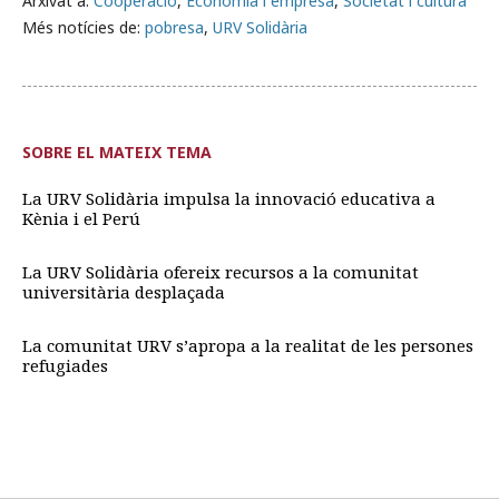
Arxivat a:
Cooperació
,
Economia i empresa
,
Societat i cultura
Més notícies de:
pobresa
,
URV Solidària
SOBRE EL MATEIX TEMA
La URV Solidària impulsa la innovació educativa a
Kènia i el Perú
La URV Solidària ofereix recursos a la comunitat
universitària desplaçada
La comunitat URV s’apropa a la realitat de les persones
refugiades