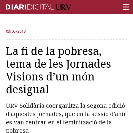
PORTADA
03/05/2018
RECERCA
La fi de la pobresa,
DOCÈNCIA
tema de les Jornades
INSTITUCIÓ
Visions d’un món
VIDA AL CAMPUS
desigual
COMUNITAT URV
REPORTATGES
URV Solidària coorganitza la segona edició
Més categories
d'aquestes jornades, que en la sessió d'ahir
es van centrar en el feminització de la
pobresa