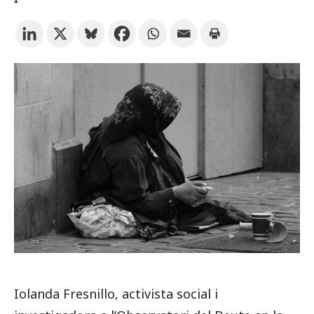
Prova la cerca avançada
Subscriu-te als butlletins de la URV
Agenda
CATALÀ
ESPAÑOL
ENGLISH
Iolanda Fresnillo, activista social i