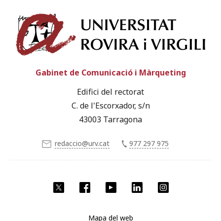
Univ
Gabinet de Comunicació i Màrqueting
Edifici del rectorat
C. de l'Escorxador, s/n
43003 Tarragona
redaccio@urv.cat
977 297 975
X
Facebook
YouTube
LinkedIn
Instagram
Mapa del web