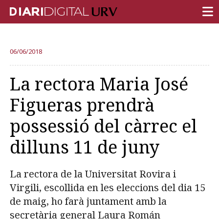
PORTADA
06/06/2018
RECERCA
La rectora Maria José
DOCÈNCIA
Figueras prendrà
INSTITUCIÓ
possessió del càrrec el
VIDA AL CAMPUS
dilluns 11 de juny
COMUNITAT URV
REPORTATGES
La rectora de la Universitat Rovira i
Més categories
Virgili, escollida en les eleccions del dia 15
de maig, ho farà juntament amb la
secretària general Laura Román