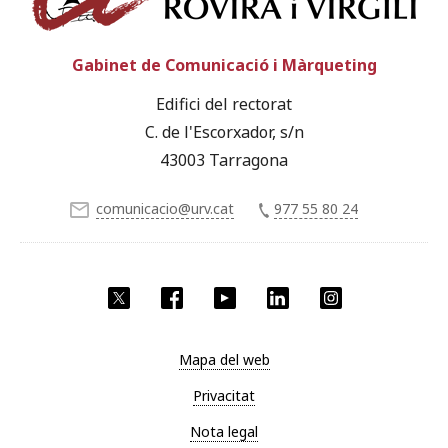
Gabinet de Comunicació i Màrqueting
Edifici del rectorat
C. de l'Escorxador, s/n
43003 Tarragona
comunicacio@urv.cat
977 55 80 24
X
Facebook
YouTube
LinkedIn
Instagram
Mapa del web
Privacitat
Nota legal