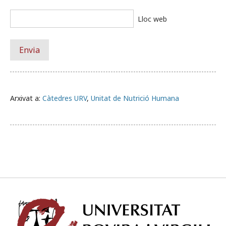
Lloc web
Arxivat a:
Càtedres URV
,
Unitat de Nutrició Humana
Univ