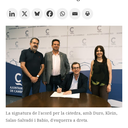
Prova la cerca avançada
Subscriu-te als butlletins de la URV
Agenda
CATALÀ
ESPAÑOL
ENGLISH
La signatura de l'acord per la càtedra, amb Duro, Klein,
Salas-Salvadó i Babio, d'esquerra a dreta.