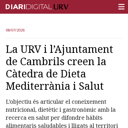
PORTADA
08/07/2026
RECERCA
La URV i l’Ajuntament
DOCÈNCIA
de Cambrils creen la
INSTITUCIÓ
Càtedra de Dieta
VIDA AL CAMPUS
Mediterrània i Salut
COMUNITAT URV
REPORTATGES
L’objectiu és articular el coneixement
Més categories
nutricional, dietètic i gastronòmic amb la
recerca en salut per difondre hàbits
alimentaris saludables i lligats al territori