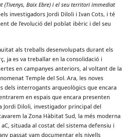
t (Tivenys, Baix Ebre) i el seu territori immediat
pels investigadors Jordi Diloli i Ivan Cots, i té
t de l’evolució del poblat ibèric i del seu
uïtat als treballs desenvolupats durant els
, ja es va treballar en la consolidació i
ertes en campanyes anteriors, al voltant de la
’anomenat Temple del Sol. Ara, les noves
ns dels interrogants arqueològics que encara
centrarem en espais que encara presenten
 Jordi Diloli, investigador principal del
Excavarem la Zona Hàbitat Sud, la més moderna
 aC, situada al costat del sistema defensiu i
’any passat vam documentar els nivells