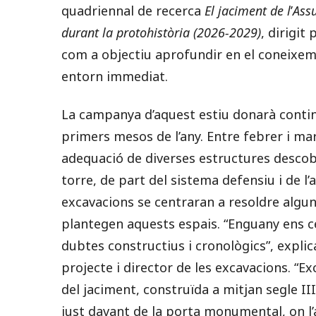
quadriennal de recerca
El jaciment de l
’
Assu
durant la protohistòria (2026-2029)
, dirigit 
com a objectiu aprofundir en el coneixemen
entorn immediat.
La campanya d’aquest estiu donarà contin
primers mesos de l’any. Entre febrer i març
adequació de diverses estructures descob
torre, de part del sistema defensiu i de l
excavacions se centraran a resoldre algu
plantegen aquests espais. “Enguany ens 
dubtes constructius i cronològics”, explica
projecte i director de les excavacions. “
del jaciment, construïda a mitjan segle III
just davant de la porta monumental, on l