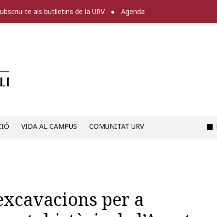
ubscriu-te als butlletins de la URV
Agenda
Diari digital de la URV -
CIÓ
VIDA AL CAMPUS
COMUNITAT URV
excavacions per a