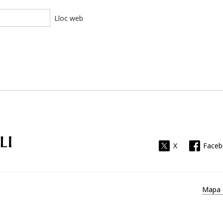
Lloc web
Universitat Rovira i Virgili
X
Face
Mapa 