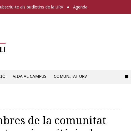
ubscriu-te als butlletins de la URV
Agenda
Diari digital de la URV -
CIÓ
VIDA AL CAMPUS
COMUNITAT URV
bres de la comunitat