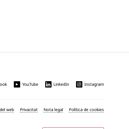
book
YouTube
LinkedIn
Instagram
del web
Privacitat
Nota legal
Política de cookies