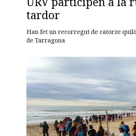
URV participen a la r
tardor
Han fet un recorregut de catorze quil
de Tarragona