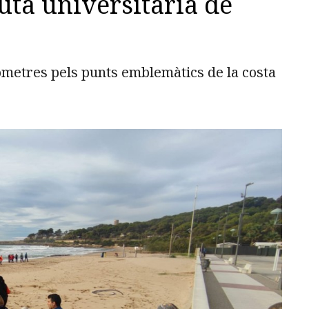
uta universitària de
òmetres pels punts emblemàtics de la costa