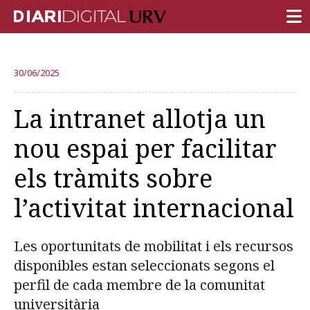
PORTADA
30/06/2025
RECERCA
La intranet allotja un
DOCÈNCIA
nou espai per facilitar
INSTITUCIÓ
els tràmits sobre
VIDA AL CAMPUS
l’activitat internacional
COMUNITAT URV
REPORTATGES
Les oportunitats de mobilitat i els recursos
Més categories
disponibles estan seleccionats segons el
perfil de cada membre de la comunitat
universitària