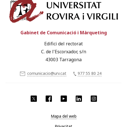
Univ
Gabinet de Comunicació i Màrqueting
Edifici del rectorat
C. de l'Escorxador, s/n
43003 Tarragona
comunicacio@urv.cat
977 55 80 24
X
Facebook
YouTube
LinkedIn
Instagram
Mapa del web
Privacitat