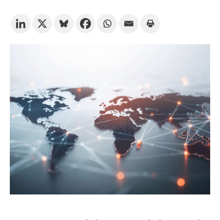
Prova la cerca avançada
Subscriu-te als butlletins de la URV
Agenda
CATALÀ
ESPAÑOL
ENGLISH